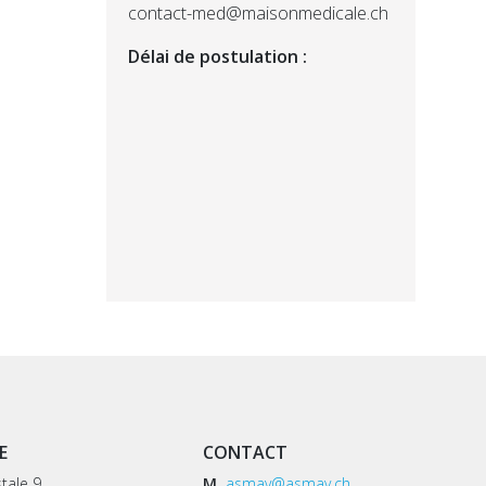
contact-med@maisonmedicale.ch
Délai de postulation :
E
CONTACT
tale 9,
M.
asmav@asmav.ch