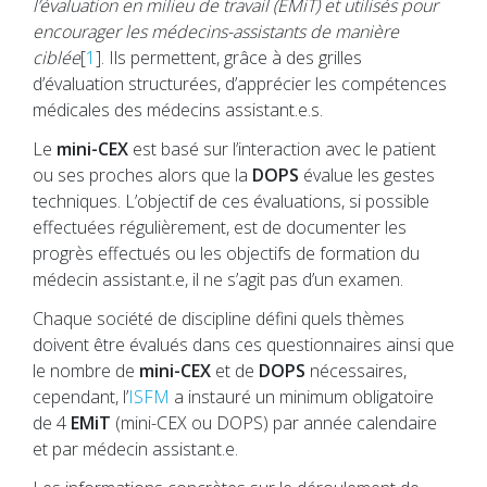
l’évaluation en milieu de travail (EMiT) et utilisés pour
encourager les médecins-assistants de manière
ciblée
[
1
]. Ils permettent, grâce à des grilles
d’évaluation structurées, d’apprécier les compétences
médicales des médecins assistant.e.s.
Le
mini-CEX
est basé sur l’interaction avec le patient
ou ses proches alors que la
DOPS
évalue les gestes
techniques. L’objectif de ces évaluations, si possible
effectuées régulièrement, est de documenter les
progrès effectués ou les objectifs de formation du
médecin assistant.e, il ne s’agit pas d’un examen.
Chaque société de discipline défini quels thèmes
doivent être évalués dans ces questionnaires ainsi que
le nombre de
mini-CEX
et de
DOPS
nécessaires,
cependant, l’
ISFM
a instauré un minimum obligatoire
de 4
EMiT
(mini-CEX ou DOPS) par année calendaire
et par médecin assistant.e.