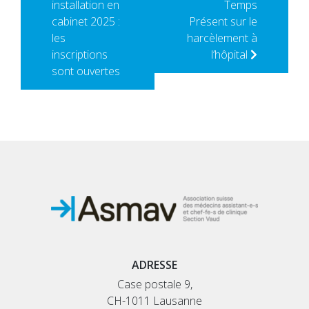
installation en
Temps
cabinet 2025 :
Présent sur le
les
harcèlement à
inscriptions
l’hôpital
sont ouvertes
ADRESSE
Case postale 9,
CH-1011 Lausanne