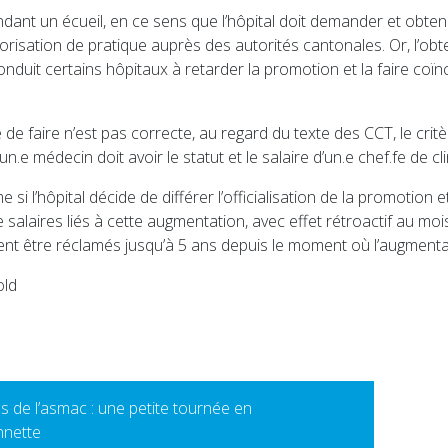
ndant un écueil, en ce sens que l’hôpital doit demander et obteni
risation de pratique auprès des autorités cantonales. Or, l’obt
nduit certains hôpitaux à retarder la promotion et la faire coïnc
de faire n’est pas correcte, au regard du texte des CCT, le critè
un.e médecin doit avoir le statut et le salaire d’un.e chef.fe de cl
 si l’hôpital décide de différer l’officialisation de la promotion 
e salaires liés à cette augmentation, avec effet rétroactif au moi
ent être réclamés jusqu’à 5 ans depuis le moment où l’augmentati
old
s de l’asmac : une petite tournée en
nnette