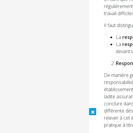
régulièrement 
travail diffic
Il faut distin
La
resp
La
resp
devant l
Respons
De manière gé
responsabilité
établissement 
ladite assuran
conclure dans
différente dès
relever à cet 
pratique à tit