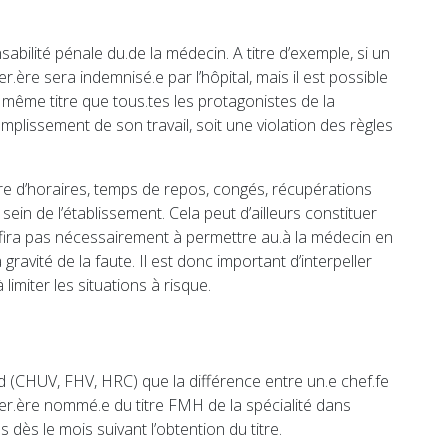
sabilité pénale du.de la médecin. A titre d’exemple, si un
r.ère sera indemnisé.e par l’hôpital, mais il est possible
 même titre que tous.tes les protagonistes de la
omplissement de son travail, soit une violation des règles
ière d’horaires, temps de repos, congés, récupérations
in de l’établissement. Cela peut d’ailleurs constituer
uffira pas nécessairement à permettre au.à la médecin en
avité de la faute. Il est donc important d’interpeller
imiter les situations à risque.
ud (CHUV, FHV, HRC) que la différence entre un.e chef.fe
remier.ère nommé.e du titre FMH de la spécialité dans
s dès le mois suivant l’obtention du titre.