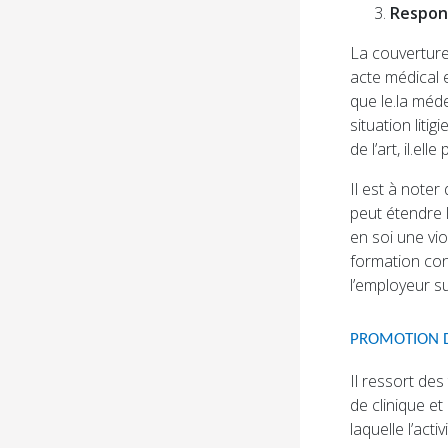
Respons
La couverture 
acte médical e
que le.la méd
situation liti
de l’art, il.el
Il est à note
peut étendre 
en soi une vi
formation con
l’employeur su
PROMOTION DE
Il ressort de
de clinique et
laquelle l’act