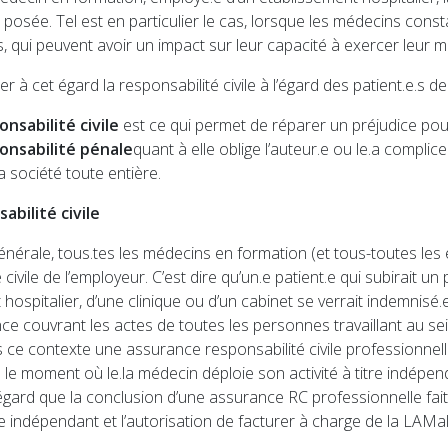
posée. Tel est en particulier le cas, lorsque les médecins const
iles, qui peuvent avoir un impact sur leur capacité à exercer leur mé
guer à cet égard la responsabilité civile à l’égard des patient.e.s
onsabilité civile
est ce qui permet de réparer un préjudice po
onsabilité pénale
quant à elle oblige l’auteur.e ou le.a compli
a société toute entière.
abilité civile
nérale, tous.tes les médecins en formation (et tous-toutes les e
 civile de l’employeur. C’est dire qu’un.e patient.e qui subirait un
hospitalier, d’une clinique ou d’un cabinet se verrait indemnisé.e
ce couvrant les actes de toutes les personnes travaillant au sein de
 ce contexte une assurance responsabilité civile professionnell
 le moment où le.la médecin déploie son activité à titre indépen
égard que la conclusion d’une assurance RC professionnelle fait 
re indépendant et l’autorisation de facturer à charge de la LAMal