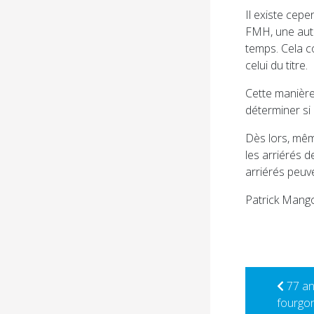
Il existe cepe
FMH, une auto
temps. Cela co
celui du titre.
Cette manière 
déterminer si 
Dès lors, même
les arriérés d
arriérés peuv
Patrick Mang
77 an
fourgo