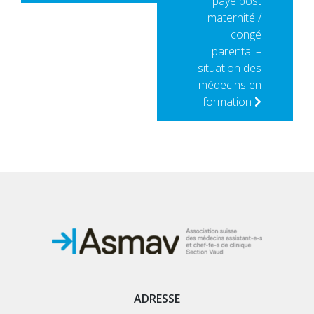
payé post
maternité /
congé
parental –
situation des
médecins en
formation
ADRESSE